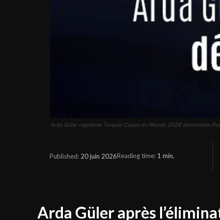
Arda Güler capitaine Turquie Coupe du Monde 2026 élimination Pa
Reading time:
1
min.
20 juin 2026
Published:
Arda Güler après l’éliminat