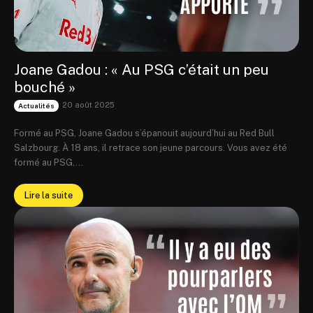
Joane Gadou : « Au PSG c’était un peu
bouché »
20 août 2025
Actualités
Formé au PSG, Joane Gadou s’épanouit aujourd’hui au Red Bull
Salzbourg. À 18 ans, il retrace son jeune parcours. Vous avez été
formé au PSG,...
Lire la suite