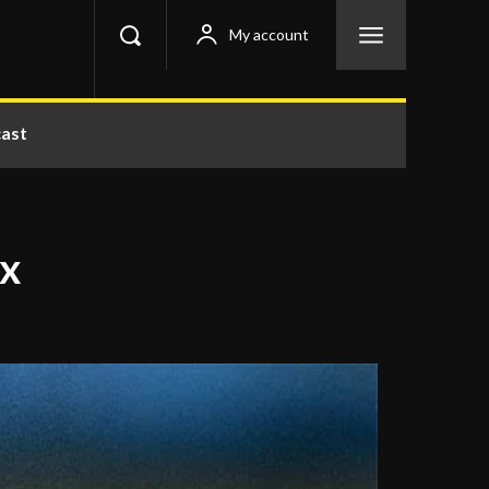
My account
ast
ux