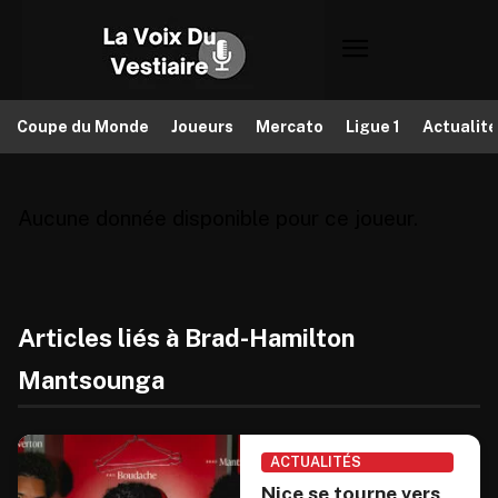
Coupe du Monde
Joueurs
Mercato
Ligue 1
Actualit
Aucune donnée disponible pour ce joueur.
Articles liés à Brad-Hamilton
Mantsounga
ACTUALITÉS
Nice se tourne vers