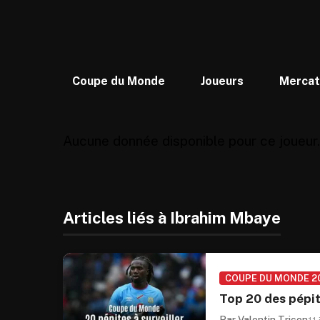
Coupe du Monde
Joueurs
Merca
Aucune donnée disponible pour ce joueur.
Articles liés à Ibrahim Mbaye
COUPE DU MONDE 2
Top 20 des pépi
Par Valentin Tricon