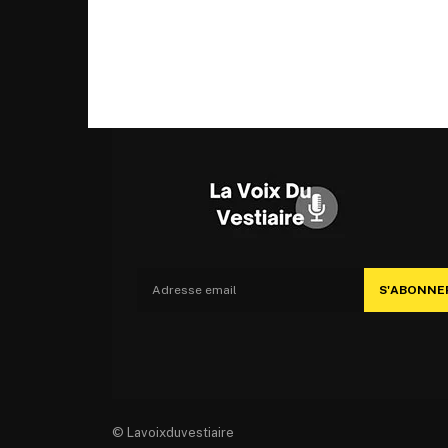
S'ABONNE
© Lavoixduvestiaire