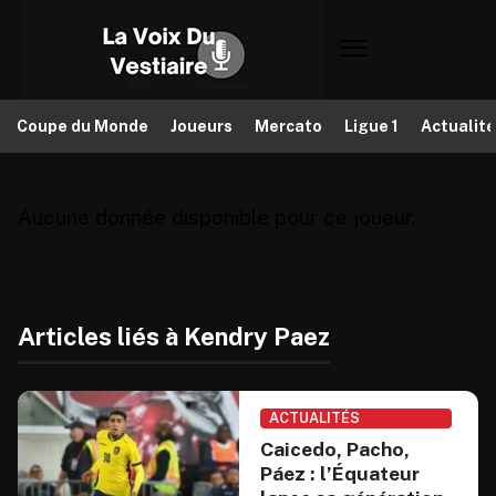
Coupe du Monde
Joueurs
Mercato
Ligue 1
Actualit
Aucune donnée disponible pour ce joueur.
Articles liés à Kendry Paez
ACTUALITÉS
Caicedo, Pacho,
Páez : l’Équateur