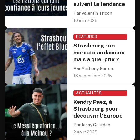
suivent la tendance
Par Valentin Tricon
10 juin 2026
FEATURED
Strasbourg : un
mercato audacieux
mais à quel prix ?
Par Anthony Ferrero
18 septembre 2025
ACTUALITÉS
Kendry Paez, à
Strasbourg pour
découvrir l’Europe
Par Jessy Gourdon
2 août 2025