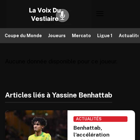
Coupe du Monde
Joueurs
Mercato
Ligue 1
Actualit
Aucune donnée disponible pour ce joueur.
Articles liés à Yassine Benhattab
ACTUALITÉS
Benhattab,
l’accélération