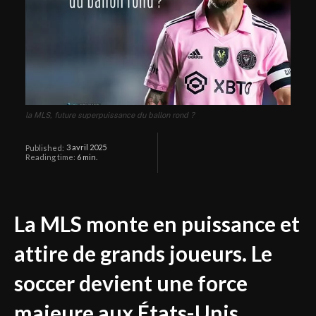
la MLS, future superpuissance du ballon rond ?
3 avril 2025
Published:
Reading time:
6
min.
La MLS monte en puissance et
attire de grands joueurs. Le
soccer devient une force
majeure aux États-Unis.