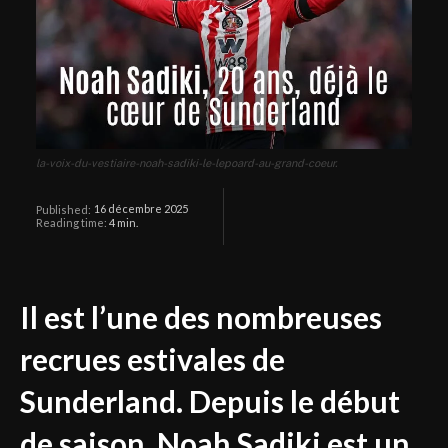
la-voix-du-vestiaire-noah-sadiki-le-lepoard-au-grand-coeur.
16 décembre 2025
Published:
Reading time:
4
min.
Il est l’une des nombreuses
recrues estivales de
Sunderland. Depuis le début
de saison, Noah Sadiki est un