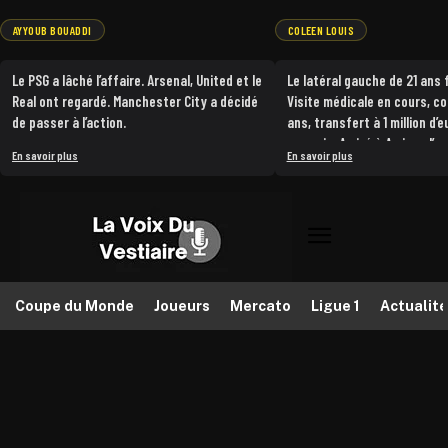
AYYOUB BOUADDI
COLEEN LOUIS
‹
›
‹
Le PSG a lâché l’affaire. Arsenal, United et le
Le latéral gauche de 21 ans f
Real ont regardé. Manchester City a décidé
Visite médicale en cours, c
de passer à l’action.
ans, transfert à 1 million d’
compris. Arrivé à Amiens l’an
Ayyoub Bouaddi, 18 ans, est la priorité
En savoir plus
En savoir plus
contrat jusqu’en 2028, il quit
absolue de Manchester City pour renforcer
picard pour franchir un cap 
son entrejeu cet été. Mais Lille ne bradера
pas sa pépite. Olivier Létang a été clair :
Natif de Melun, formé en Fra
Bouaddi ne partira pas en dessous de 100
Ligue 2. Bâle lui offre une p
millions d’euros. Une somme qui ferait
expérience à l’étranger dan
tomber le record de transfert du LOSC,
championnat compétitif et 
détenu depuis 2019 par Nicolas Pépé vendu
Source : footmercato
Coupe du Monde
Joueurs
Mercato
Ligue 1
Actualit
à Arsenal pour 80 millions.
City doit aussi gérer les incertitudes
autour de Rodri, Nico Gonzalez et Reijnders.
Bouaddi serait la réponse à toutes ces
questions.
100 millions pour un milieu de 18 ans. Lille a