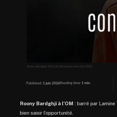
Roony Bardghji OM prêt Barcelone mercato 2025
Reading time:
1
min.
1 juin 2026
Published:
Roony Bardghji à l’OM
: barré par Lamine 
bien saisir l’opportunité.