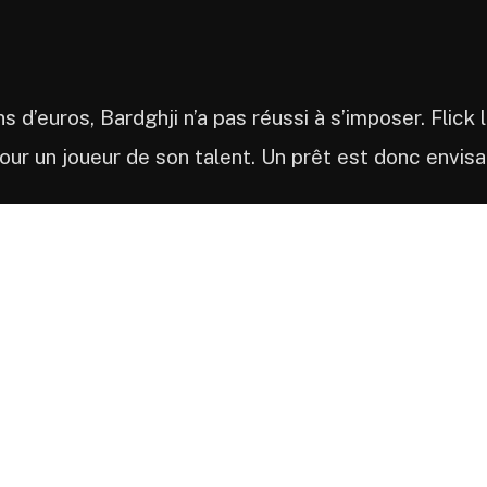
ns d’euros, Bardghji n’a pas réussi à s’imposer. Flick
our un joueur de son talent. Un prêt est donc envis