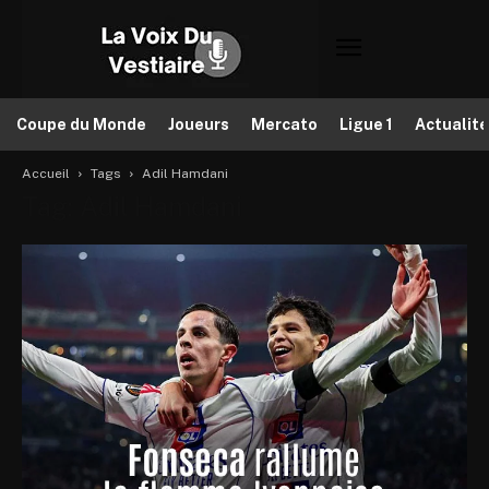
Coupe du Monde
Joueurs
Mercato
Ligue 1
Actualit
Accueil
Tags
Adil Hamdani
Tag: Adil Hamdani