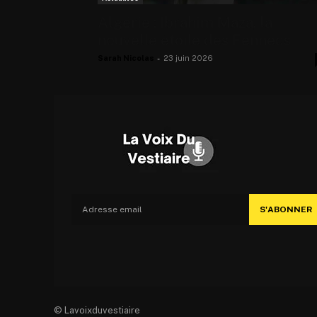
Algérie : Ibrahim Maza, la
nouvelle étoile des Fennecs
Sarah Nicolas
-
23 juin 2026
S'ABONNER
© Lavoixduvestiaire