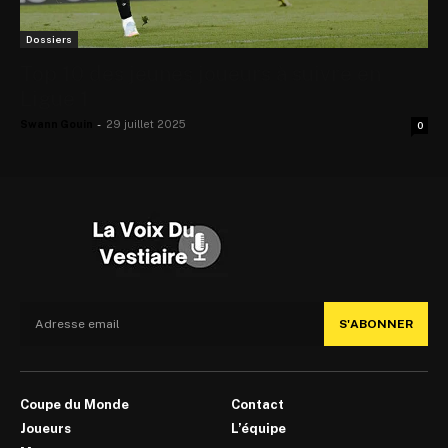
Dossiers
Top 10 des jeunes joueurs à suivre en
Ligue 1
Swann Gouin
-
29 juillet 2025
0
S'ABONNER
Coupe du Monde
Contact
Joueurs
L’équipe