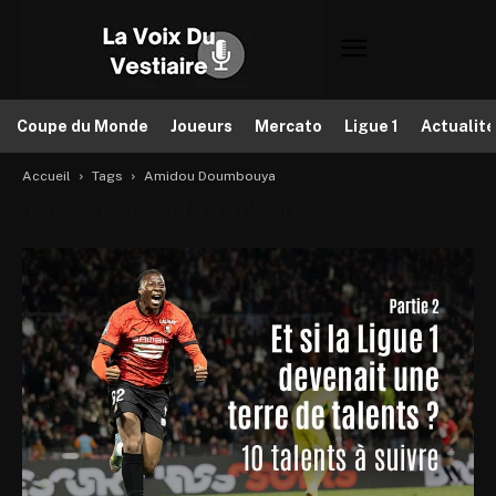
Coupe du Monde
Joueurs
Mercato
Ligue 1
Actualit
Accueil
Tags
Amidou Doumbouya
Tag: Amidou Doumbouya