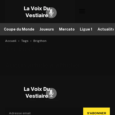
Coupe du Monde
Joueurs
Mercato
Ligue 1
Actualit
Accueil
Tags
Brigthon
Tag: Brigthon
Aucun article à afficher
S'ABONNER