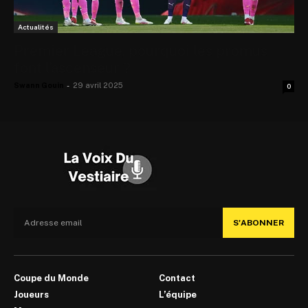
Actualités
Premier League, pourquoi les promus
font l’ascenseur ?
Swann Gouin
-
29 avril 2025
0
S'ABONNER
Coupe du Monde
Contact
Joueurs
L’équipe