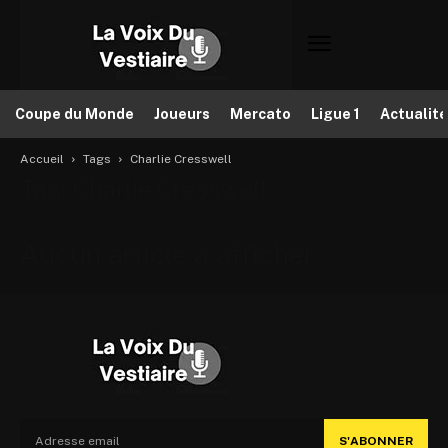
Coupe du Monde
Joueurs
Mercato
Ligue 1
Actualit
Accueil
Tags
Charlie Cresswell
Tag: Charlie Cresswell
Aucun article à afficher
S'ABONNER