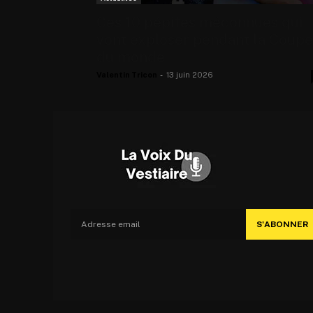
Ces 10 pépites méconnues qui
vont exploser pendant la Coupe
du monde
Valentin Tricon
-
13 juin 2026
S'ABONNER