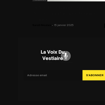
Didier Deschamps : que retenir
de son mandat avec l’équipe de
France ?
Sarah Nicolas
-
15 janvier 2025
S'ABONNER