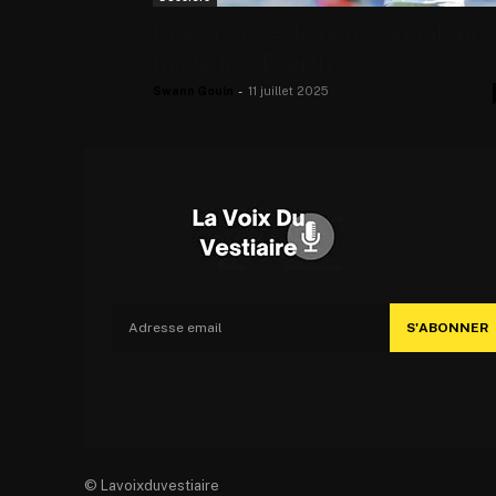
Djaoui Cissé, le nouveau talent
made in « Breizh »
Swann Gouin
-
11 juillet 2025
S'ABONNER
© Lavoixduvestiaire