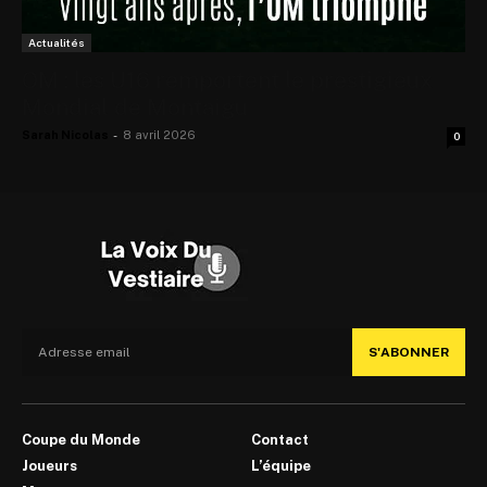
Actualités
OM : les U16 remportent le prestigieux
Mondial de Montaigu
Sarah Nicolas
-
8 avril 2026
0
S'ABONNER
Coupe du Monde
Contact
Joueurs
L’équipe