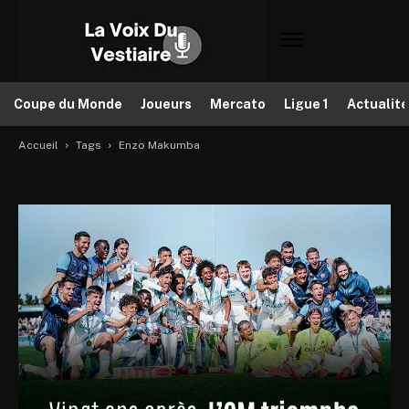
Coupe du Monde
Joueurs
Mercato
Ligue 1
Actualit
Accueil
Tags
Enzo Makumba
Tag: Enzo Makumba