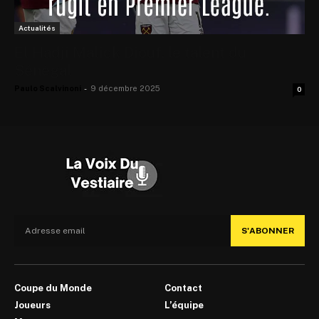
Actualités
El Hadji Malick Diouf, le talent du
Sénégal
Paulo Scalvinoni
-
9 décembre 2025
0
S'ABONNER
Coupe du Monde
Contact
Joueurs
L’équipe