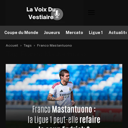
Coupe du Monde
Joueurs
Mercato
Ligue 1
Actualit
Accueil
Tags
Franco Mastantuono
Tag: Franco Mastantuono