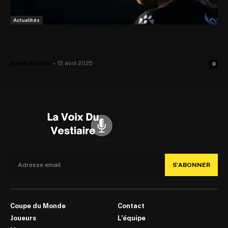
Actualités
Loin des projecteurs, Valère Germain
poursuit sa route
Sarah Nicolas
-
13 avril 2025
0
S'ABONNER
Coupe du Monde
Contact
Joueurs
L’équipe