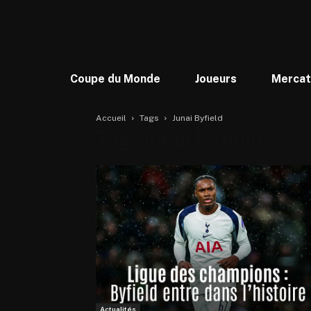
Coupe du Monde
Joueurs
Merca
Accueil
Tags
Junai Byfield
Tag: Junai Byfield
Actualités