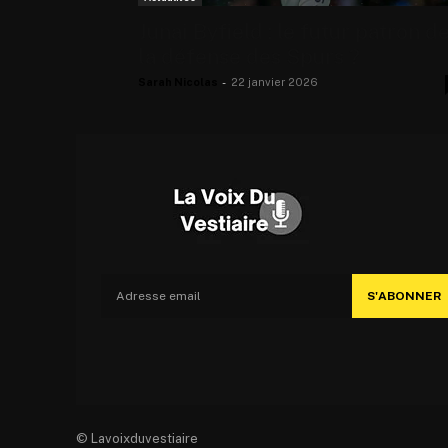
Junai Byfield : le futur patron d
la défense des Spurs ?
Sarah Nicolas
-
22 janvier 2026
S'ABONNER
© Lavoixduvestiaire