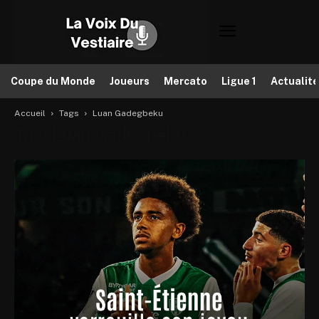
Coupe du Monde
Joueurs
Mercato
Ligue 1
Actualit
Accueil
Tags
Luan Gadegbeku
Tag: Luan Gadegbeku