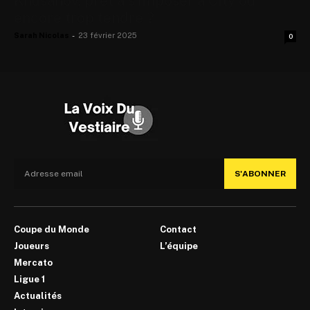
Khusanov, prêt à s’imposer à City ou
encore trop tendre ?
Sarah Nicolas
-
23 février 2025
0
S'ABONNER
Coupe du Monde
Contact
Joueurs
L’équipe
Mercato
Ligue 1
Actualités