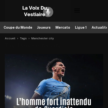
Coupe du Monde
Joueurs
Mercato
Ligue 1
Actualit
Accueil
Tags
Manchester city
Tag: Manchester city