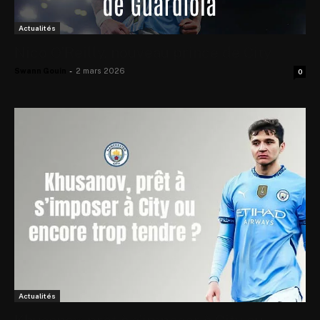
Actualités
Nico O’Reilly, nouveau prince de City
Swann Gouin
-
2 mars 2026
0
Actualités