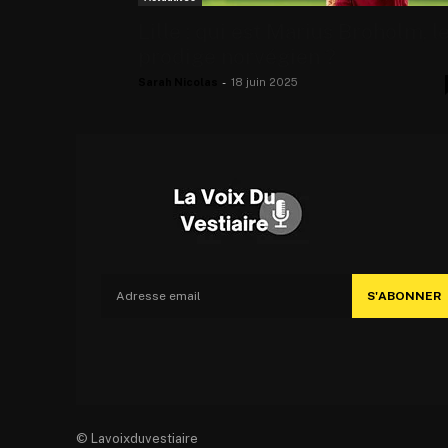
Lille : qui est Marius Broholm, l
prodige norvégien ?
Sarah Nicolas
-
18 juin 2025
S'ABONNER
© Lavoixduvestiaire