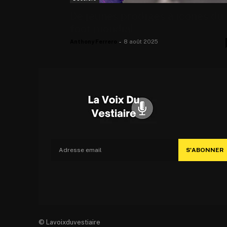
De jeunes prodiges à icônes du
foot mondial
Anthony Ferrero
-
8 août 2025
S'ABONNER
© Lavoixduvestiaire