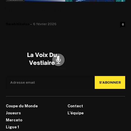
Mokrane Bentoumi, l’année pour franchir
un cap
Sarah Nicolas
-
6 février 2026
0
S'ABONNER
Coupe du Monde
Contact
Joueurs
L’équipe
Mercato
Ligue 1