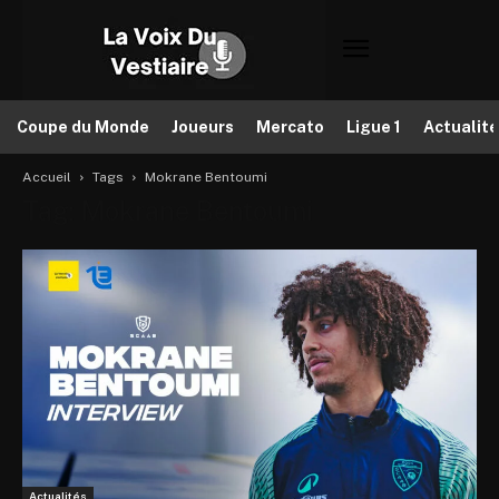
Coupe du Monde
Joueurs
Mercato
Ligue 1
Actualit
Accueil
Tags
Mokrane Bentoumi
Tag: Mokrane Bentoumi
Actualités