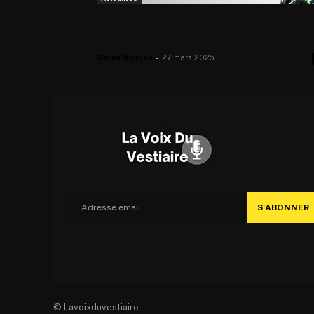
Bingourou Kamara : « le Sénéga
reste l’un de mes objectifs »
Sarah Nicolas
-
27 mars 2025
S'ABONNER
© Lavoixduvestiaire