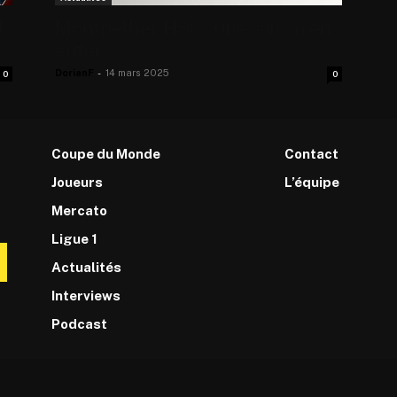
l
Montpellier HSC : une saison en
enfer
DorianF
-
14 mars 2025
0
0
Coupe du Monde
Contact
Joueurs
L’équipe
Mercato
Ligue 1
Actualités
Interviews
Podcast