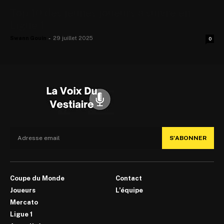
Top 10 des jeunes joueurs à suivre en
Ligue 1
Swann Gouin
-
29 juillet 2025
0
S'ABONNER
Coupe du Monde
Contact
Joueurs
L’équipe
Mercato
Ligue 1