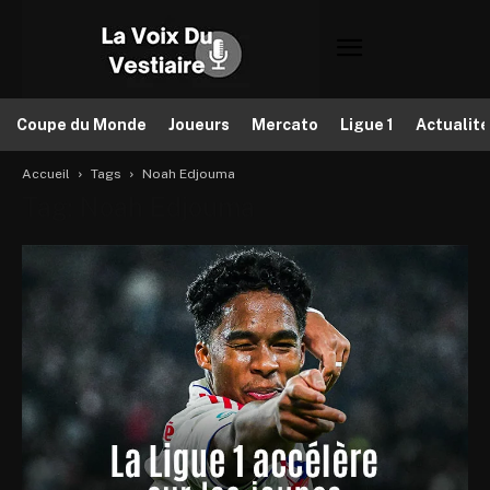
Coupe du Monde
Joueurs
Mercato
Ligue 1
Actualit
Accueil
Tags
Noah Edjouma
Tag: Noah Edjouma