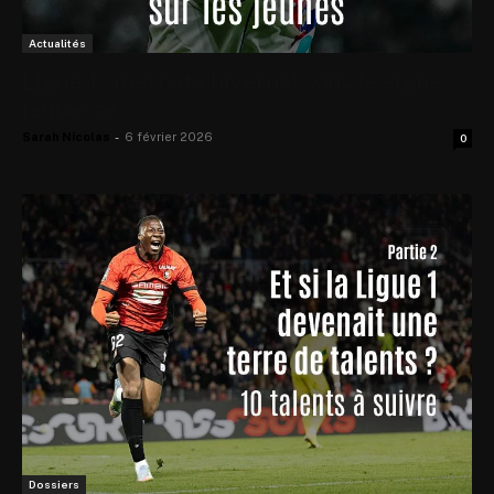
Actualités
Ligue 1 : mercato hivernal sous le signe
jeunesse
Sarah Nicolas
-
6 février 2026
0
Dossiers