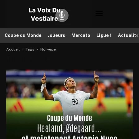
Coupe du Monde
Joueurs
Mercato
Ligue 1
Actualit
Accueil
Tags
Norvège
Tag: norvège