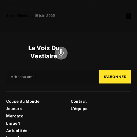
Lille : qui est Marius Broholm, le prodige
norvégien ?
Sarah Nicolas
-
18 juin 2025
0
S'ABONNER
Coupe du Monde
Contact
Joueurs
L’équipe
Mercato
Ligue 1
Actualités