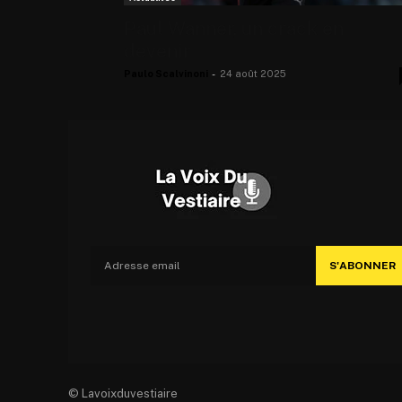
Paul Wanner, un crack en
devenir
Paulo Scalvinoni
-
24 août 2025
S'ABONNER
© Lavoixduvestiaire