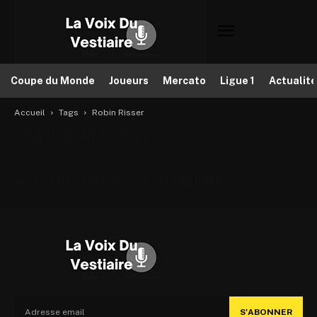
Coupe du Monde
Joueurs
Mercato
Ligue 1
Actualit
Accueil
Tags
Robin Risser
Tag: Robin Risser
Aucun article à afficher
S'ABONNER