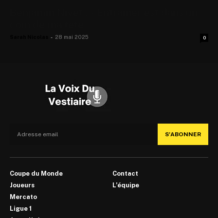
Benjamin Nivet : « Entraîner est dans un
coin de ma tête »
Sarah Nicolas
-
28 mai 2025
0
S'ABONNER
Coupe du Monde
Contact
Joueurs
L’équipe
Mercato
Ligue 1