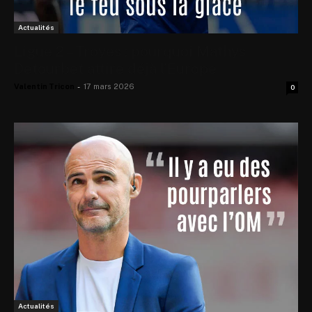
Actualités
Ligue 2 – Troyes : pourquoi Mathys
Detourbet attire déjà l’Europe
Valentin Tricon
-
17 mars 2026
0
Actualités