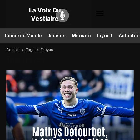
Coupe du Monde
Joueurs
Mercato
Ligue 1
Actualit
Accueil
Tags
Troyes
Tag: troyes