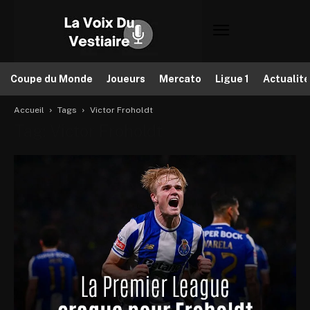
Coupe du Monde
Joueurs
Mercato
Ligue 1
Actualit
Accueil
Tags
Victor Froholdt
Tag: Victor Froholdt