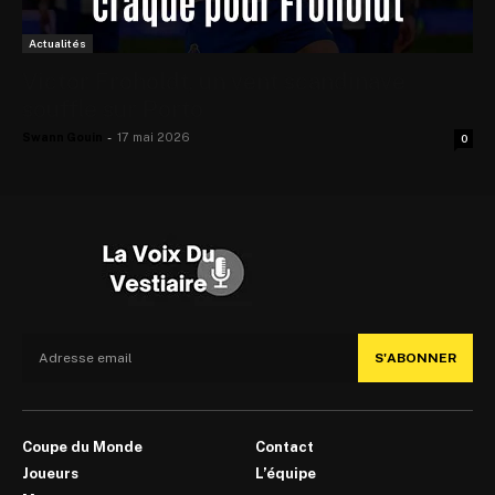
Actualités
Victor Froholdt, un vent scandinave
souffle sur Porto
Swann Gouin
-
17 mai 2026
0
S'ABONNER
Coupe du Monde
Contact
Joueurs
L’équipe