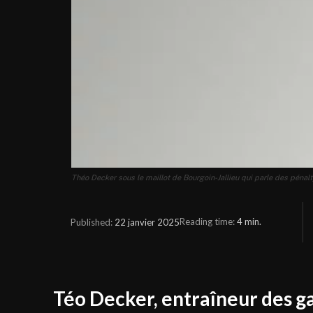
Théo Decker sous le maillot de Bourgoin-Jallieu qui parle des pénal
Reading time:
4
min.
22 janvier 2025
Published:
Téo Decker, entraîneur des ga