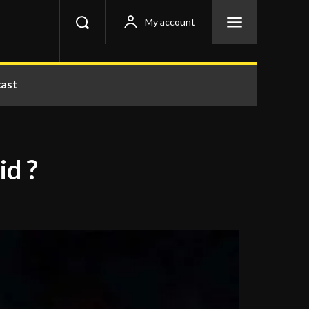
My account
ast
id ?