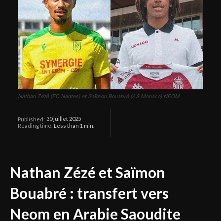
Nathan Zézé (FC Nantes) et Saïmon Bouabré (AS Monaco) NEOM
30 juillet 2025
Published:
Reading time:
Less than 1
min.
Nathan Zézé et Saïmon
Bouabré : transfert vers
Neom en Arabie Saoudite