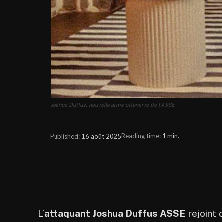
Joshua Duffus, nouvelle arme offensive de l’ASSE
Reading time:
1
min.
16 août 2025
Published:
L’
attaquant Joshua Duffus ASSE
rejoint 