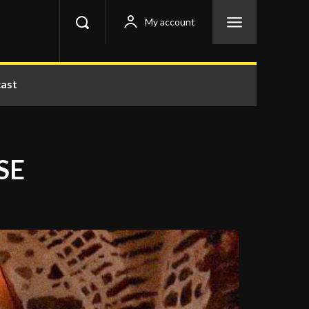
My account
ast
SSE