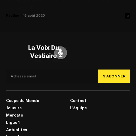
Joshua Duffus, nouvelle arme offensive
de l’ASSE
Pauline
-
16 août 2025
0
S'ABONNER
Coupe du Monde
Contact
Joueurs
L’équipe
Mercato
Ligue 1
Actualités