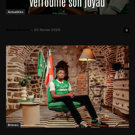
Actualités
Vert l’avenir pour Gadegbeku
Sarah Nicolas
-
20 février 2026
0
Brèves