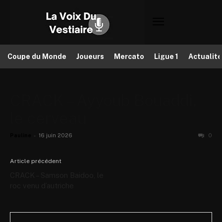
Coupe du Monde
Joueurs
Mercato
Ligue 1
Actualit
CRACK – Ayyoub Bouaddi,
le cerveau
Pauline
-
16 juin 2026
0
Article précédent
CRACK – Samson Baidoo, le
roc venu d’autriche