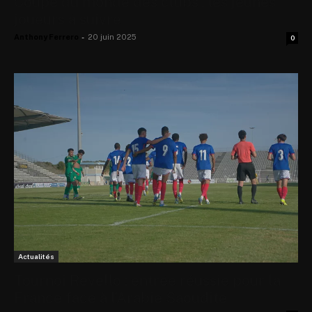
Coupe du monde des clubs : les jeunes
joueurs à suivre
Anthony Ferrero
-
20 juin 2025
0
Actualités
Tournoi Revello : entrée réussie pour la
France face à l’Arabie Saoudite