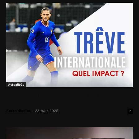
Actualités
La trêve internationale peut-elle
impacter la fin de saison ?
Sarah Nicolas
-
23 mars 2025
0