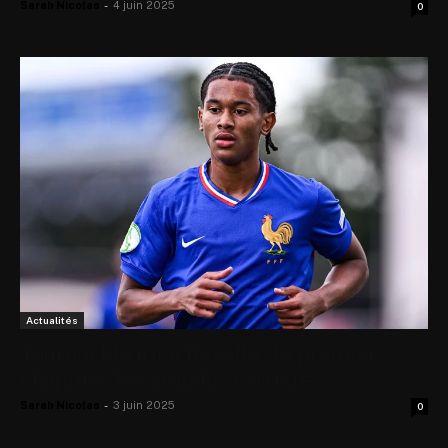
Sarah Nicolas
-
4 juin 2025
0
Actualités
Tournoi Maurice Revello : le premier
chapitre des grandes carrières
Sarah Nicolas
-
3 juin 2025
0