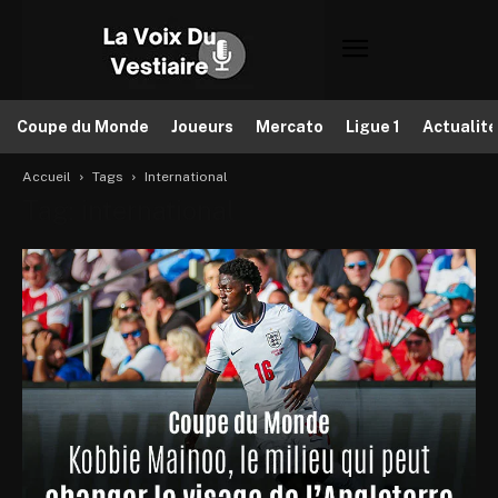
Coupe du Monde
Joueurs
Mercato
Ligue 1
Actualit
Accueil
Tags
International
Tag: international