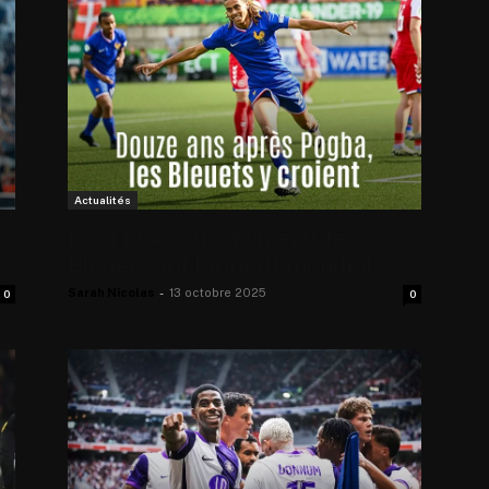
Actualités
Les Lionceaux au menu, les
Bleuets ont l’appétit mondial
Sarah Nicolas
-
13 octobre 2025
0
0