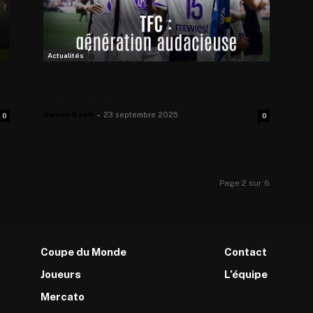
Actualités
e
À Toulouse, une jeunesse
florissante !
Swann Gouin
-
23 septembre 2025
0
0
Page 2 sur 6
Coupe du Monde
Contact
Joueurs
L’équipe
Mercato