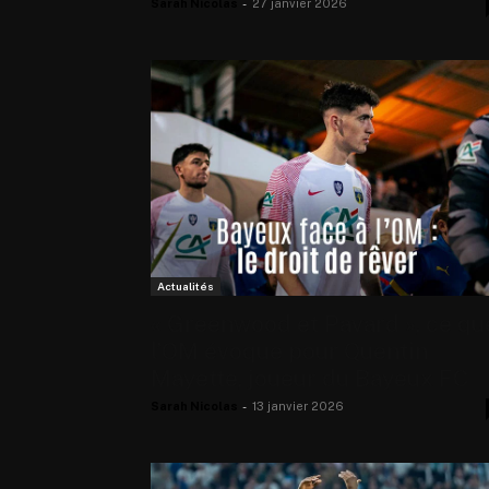
Sarah Nicolas
-
27 janvier 2026
Actualités
« Greenwood et Pavard », ce qu
l’OM évoque pour Quentin
Mayette, joueur du Bayeux FC
Sarah Nicolas
-
13 janvier 2026