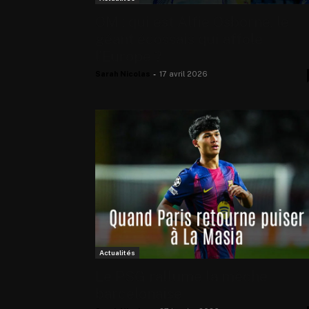
OM : qui est Alfie Osborne, le
géant écossais qui affole
l’Europe ?
Sarah Nicolas
-
17 avril 2026
Actualités
Le PSG rallume la mèche
barcelonaise