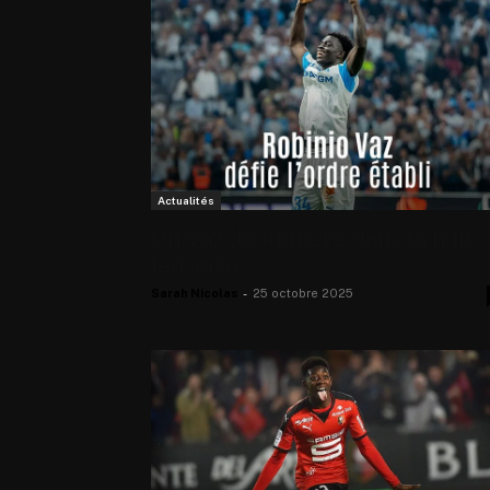
Actualités
Un Vaz de lumière dans la nuit
lensoise
Sarah Nicolas
-
25 octobre 2025