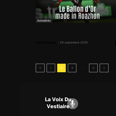
Actualités
Le Stade Rennais : une pépinièr
à succès
Sarah Nicolas
-
29 septembre 2025
...
1
2
3
6