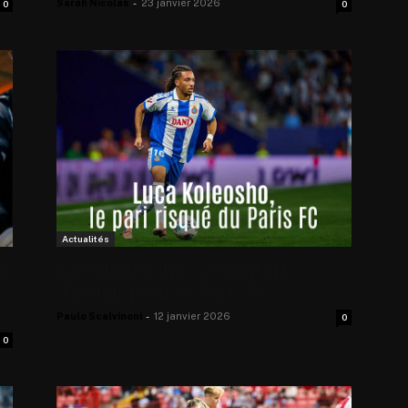
Sarah Nicolas
-
23 janvier 2026
0
0
Actualités
e
Luca Koleosho : un renfort
d’avenir pour le Paris FC
Paulo Scalvinoni
-
12 janvier 2026
0
0