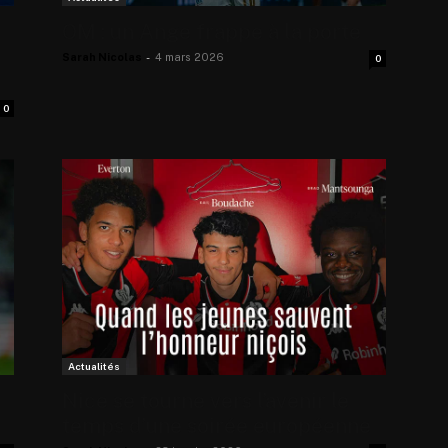
OM : un Ange frappe à la porte
Sarah Nicolas
-
4 mars 2026
0
0
Actualités
Nice se tourne vers l’avenir le
temps d’une soirée européenne