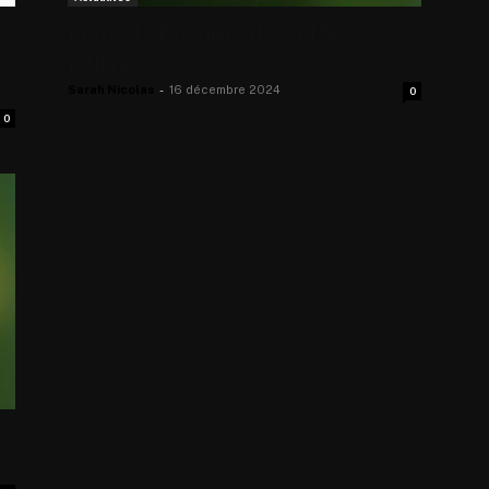
Ligue 1 : Résumé de la 15e
journée
Sarah Nicolas
-
16 décembre 2024
0
0