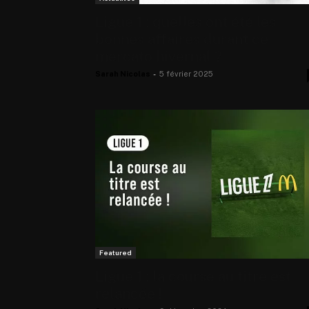
Ligue 1 : quelles ont été les
bonnes affaires durant ce
mercato hivernal ?
Sarah Nicolas
-
5 février 2025
Featured
Ligue 1 : la course au titre est
relancée !