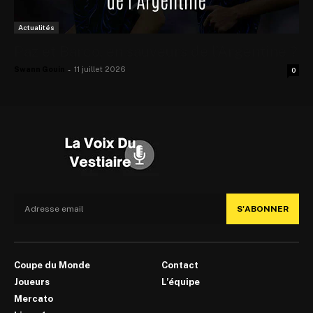
Actualités
Paz et Barco, en sauveurs de l’Argentine ?
Swann Gouin
-
11 juillet 2026
0
S'ABONNER
Coupe du Monde
Contact
Joueurs
L’équipe
Mercato