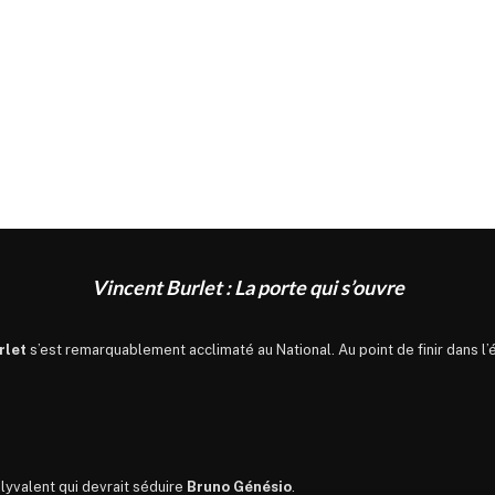
Vincent Burlet : La porte qui s’ouvre
rlet
s’est remarquablement acclimaté au National. Au point de finir dans l’é
olyvalent qui devrait séduire
Bruno Génésio
.