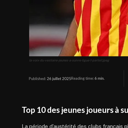
la-voix-du-vestiaire-jeunes-a-suivre-ligue-1-partie1.jpeg
Reading time:
6
min.
26 juillet 2025
Published:
Top 10 des jeunes joueurs à su
La période d’austérité des clubs français p