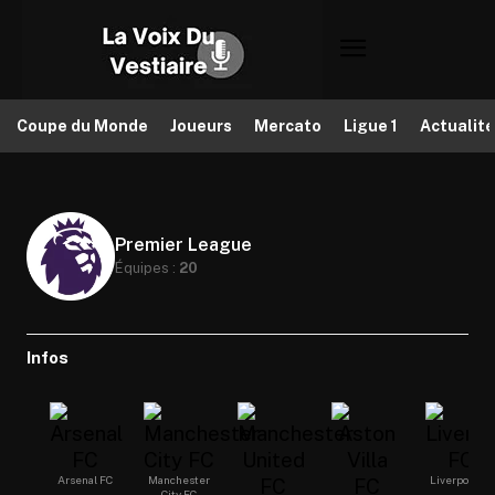
Coupe du Monde
Joueurs
Mercato
Ligue 1
Actualit
Premier League
Équipes :
20
Infos
Arsenal FC
Manchester
Liverpool FC
City FC